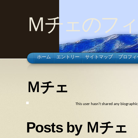
Ｍチェのフィ
ホーム
エントリー
サイトマップ
プロフィ
Ｍチェ
This user hasn't shared any biographi
Posts by Ｍチェ