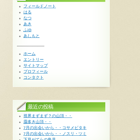
フィールドノート
はる
なつ
あき
ふゆ
あしもと
----------------------
ホーム
エントリー
サイトマップ
プロフィール
コンタクト
最近の投稿
視界まずまず？の山頂・・
靄多き山頂・・
7月の出会いから・・コサメビタキ
7月の出会いから・・ノスリ・ツミ
下見がてらの鳥見