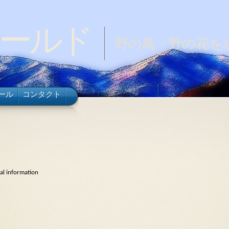
ールド
野の鳥・野の花を
ール
コンタクト
cal information