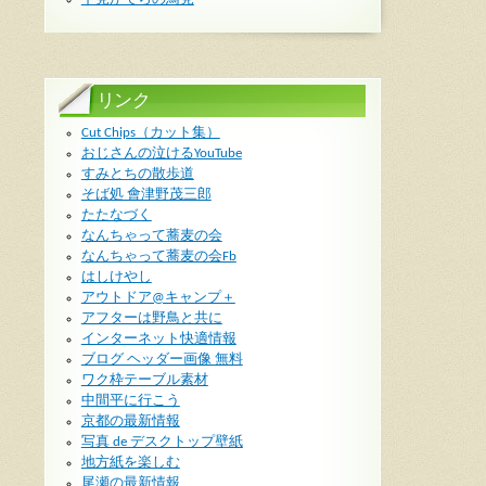
リンク
Cut Chips（カット集）
おじさんの泣けるYouTube
すみとちの散歩道
そば処 會津野茂三郎
たたなづく
なんちゃって蕎麦の会
なんちゃって蕎麦の会Fb
はしけやし
アウトドア@キャンプ＋
アフターは野鳥と共に
インターネット快適情報
ブログ ヘッダー画像 無料
ワク枠テーブル素材
中間平に行こう
京都の最新情報
写真 de デスクトップ壁紙
地方紙を楽しむ
尾瀬の最新情報