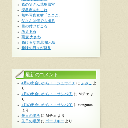
森の父さん花鳥風穴
深谷市あれこれ
無料写真素材「こここ」
父さんは何でも撮る
目の付けどころ
考える石
蕎麦 大さわ
負けるな東北 掲示板
趣味の日々が発見
最新のコメント
4月の出会いから・・ジュウイチ
に
ふみこ
よ
り
7月の出会いから・・サシバ⑥
に
Ｍチェ
よ
り
7月の出会いから・・サシバ⑥
に
t2taguma
より
先日の場所
に
Ｍチェ
より
先日の場所
に
ゴーリキー
より