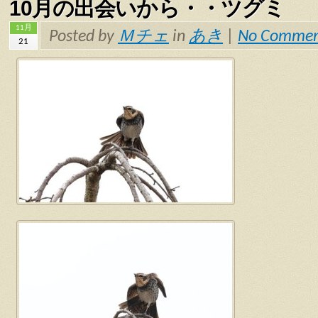
10月の出会いから・・ツグミ
11月
Posted by
Ｍチェ
in
あき
|
No Commen
21