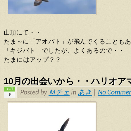
山頂にて・・
たま～に「アオバト」が飛んでくることもあ
「キジバト」でしたが、よくあるので・・
たまにはアップ？？
10月の出会いから・・ハリオア
11月
Posted by
Ｍチェ
in
あき
|
No Commen
9