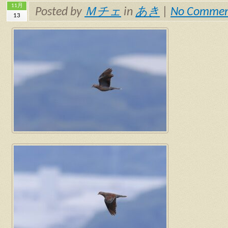
11月
Posted by
Ｍチェ
in
あき
|
No Commen
13