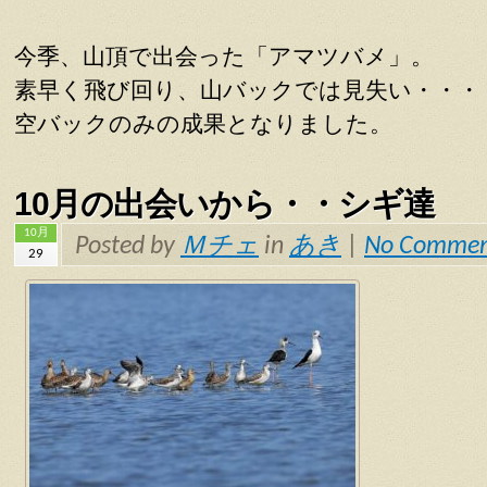
今季、山頂で出会った「アマツバメ」。
素早く飛び回り、山バックでは見失い・・・
空バックのみの成果となりました。
10月の出会いから・・シギ達
10月
Posted by
Ｍチェ
in
あき
|
No Commen
29