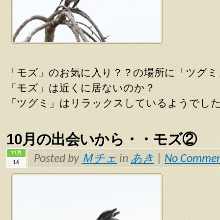
「モズ」のお気に入り？？の場所に「ツグミ
「モズ」は近くに居ないのか？
「ツグミ」はリラックスしているようでし
10月の出会いから・・モズ②
11月
Posted by
Ｍチェ
in
あき
|
No Commen
16