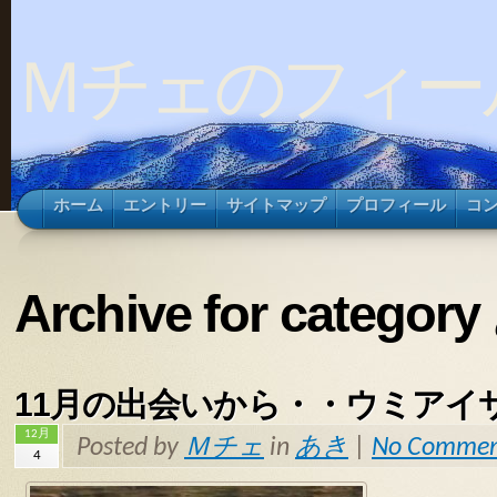
Ｍチェのフィー
ホーム
エントリー
サイトマップ
プロフィール
コ
Archive for categor
11月の出会いから・・ウミアイ
12月
Posted by
Ｍチェ
in
あき
|
No Commen
4