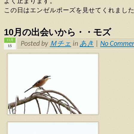
よく止まります。
この日はエンゼルポーズを見せてくれまし
10月の出会いから・・モズ
11月
Posted by
Ｍチェ
in
あき
|
No Commen
15