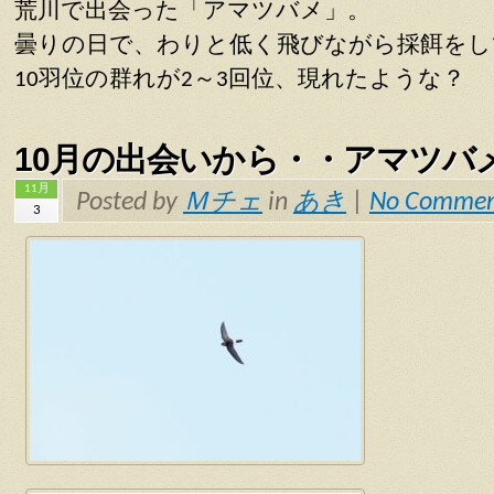
荒川で出会った「アマツバメ」。
曇りの日で、わりと低く飛びながら採餌をし
10羽位の群れが2～3回位、現れたような？
10月の出会いから・・アマツバ
11月
Posted by
Ｍチェ
in
あき
|
No Commen
3