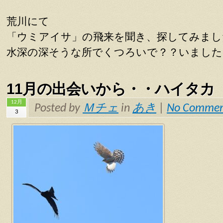
荒川にて
「ウミアイサ」の飛来を聞き、探してみまし
水深の深そうな所でくつろいで？？いました
11月の出会いから・・ハイタカ
12月
Posted by
Ｍチェ
in
あき
|
No Commen
3