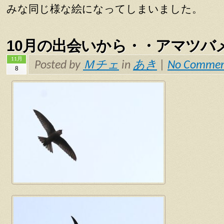
みな同じ様な絵になってしまいました。
10月の出会いから・・アマツバ
11月
Posted by
Ｍチェ
in
あき
|
No Commen
8