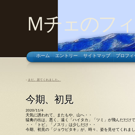
Ｍチェのフィ
ホーム
エントリー
サイトマップ
プロフィ
«
まだ、居てくれました。
今期、初見
2020/11/4
天気に誘われて、またもや、山へ・・
猛禽の出は、悪く、遠く「ハイタカ」「ツミ」が飛んだだけ
・・「トビ」「ノスリ」は少しだけ・・
今期、初見の「ジョウビタキ」が、時々、姿を見せてくれま