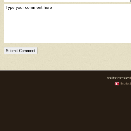
Arclite theme by
d
Entries 