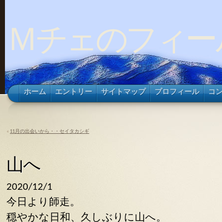
Ｍチェのフィー
ホーム
エントリー
サイトマップ
プロフィール
コ
«
11月の出会いから・・セイタカシギ
山へ
2020/12/1
今日より師走。
穏やかな日和、久しぶりに山へ。