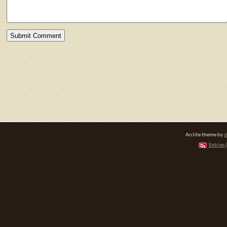
Arclite theme by
d
Entries 