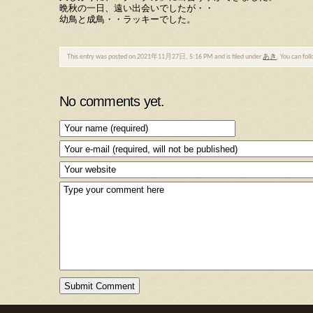
晩秋の一日、遠い出会いでしたが・・
幼鳥と成鳥・・ラッキーでした。
This entry was posted on 2021年11月27日, 5:16 PM and is filed under
あき
. You can fol
No comments yet.