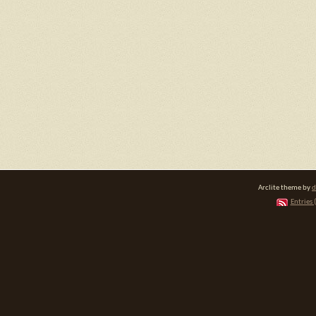
Arclite theme by
d
Entries 