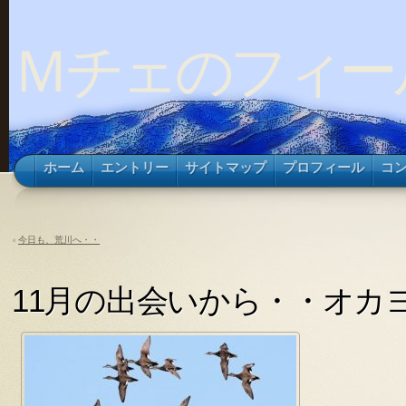
Ｍチェのフィー
ホーム
エントリー
サイトマップ
プロフィール
コ
«
今日も、荒川へ・・
11月の出会いから・・オカ