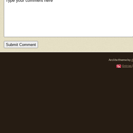
Arclite theme by
d
Entries 