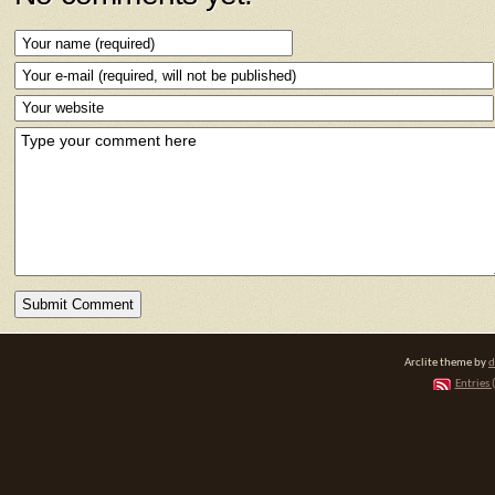
Arclite theme by
d
Entries 