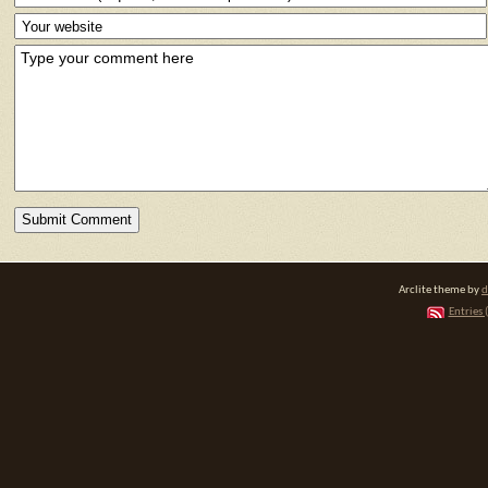
Arclite theme by
d
Entries 