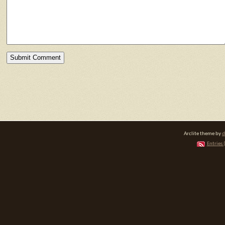
Arclite theme by
d
Entries 