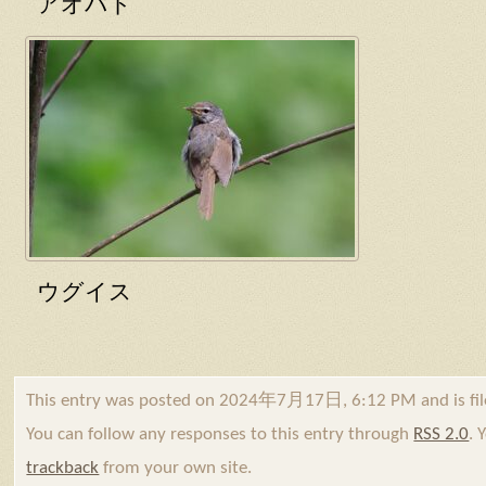
アオバト
ウグイス
This entry was posted on 2024年7月17日, 6:12 PM and is fi
You can follow any responses to this entry through
RSS 2.0
. 
trackback
from your own site.