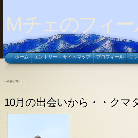
Ｍチェのフィー
ホーム
エントリー
サイトマップ
プロフィール
コ
«
強風の荒川。
10月の出会いから・・クマ