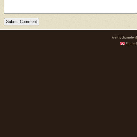
Arclite theme by
d
Entries 