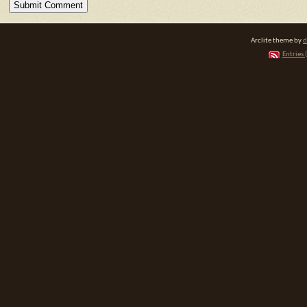
Arclite theme by
d
Entries 