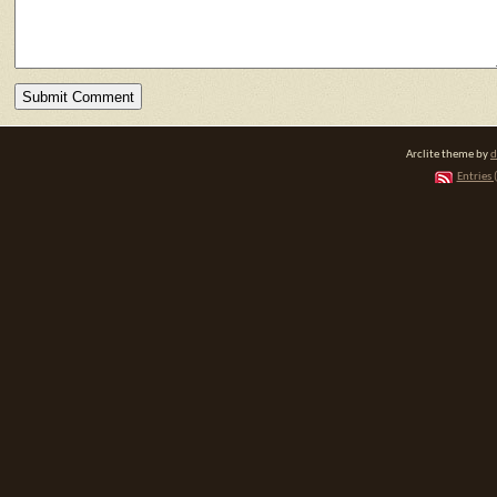
Arclite theme by
d
Entries 