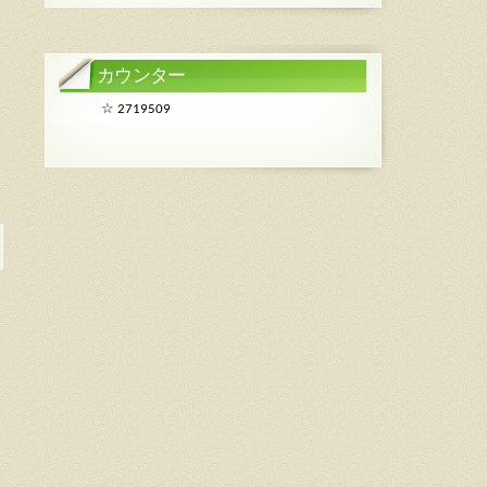
カウンター
☆
2719509