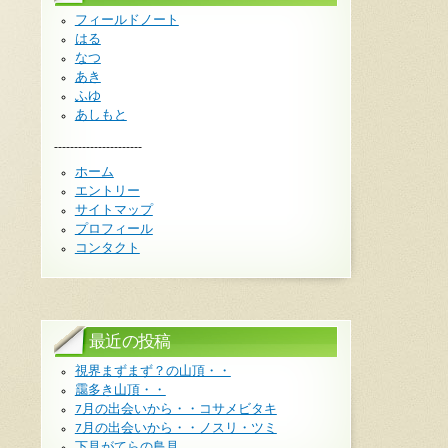
フィールドノート
はる
なつ
あき
ふゆ
あしもと
----------------------
ホーム
エントリー
サイトマップ
プロフィール
コンタクト
最近の投稿
視界まずまず？の山頂・・
靄多き山頂・・
7月の出会いから・・コサメビタキ
7月の出会いから・・ノスリ・ツミ
下見がてらの鳥見