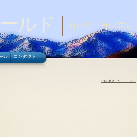
ールド
野の鳥・野の花を
ール
コンタクト
4月の出会いから・・ツミ