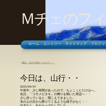
Ｍチェのフィ
ホーム
エントリー
サイトマップ
プロフィ
«
最近、山行が多かったので・・
今日は、山行・・
2025/04/19
午前中、少し時間があったので、ちょこっとだけ山へ。
先日、「コサメビタキ」の囀りを聞いた周辺へ・・
少し待っていると、聞こえてきました。
木の上の方から降りてくるような様子がなく・・
仕方なく、あおりっぱなしでした。