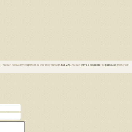
ト
. You can follow any responses to this entry through
RSS 2.0
. You can
leave a response
, or
trackback
from your