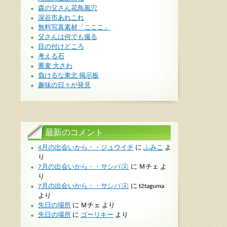
森の父さん花鳥風穴
深谷市あれこれ
無料写真素材「こここ」
父さんは何でも撮る
目の付けどころ
考える石
蕎麦 大さわ
負けるな東北 掲示板
趣味の日々が発見
最新のコメント
4月の出会いから・・ジュウイチ
に
ふみこ
よ
り
7月の出会いから・・サシバ⑥
に
Ｍチェ
よ
り
7月の出会いから・・サシバ⑥
に
t2taguma
より
先日の場所
に
Ｍチェ
より
先日の場所
に
ゴーリキー
より