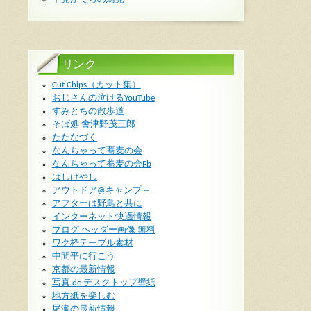
リンク
Cut Chips（カット集）
おじさんの泣けるYouTube
すみとちの散歩道
そば処 會津野茂三郎
たたなづく
なんちゃって蕎麦の会
なんちゃって蕎麦の会Fb
はしけやし
アウトドア@キャンプ＋
アフターは野鳥と共に
インターネット快適情報
ブログ ヘッダー画像 無料
ワク枠テーブル素材
中間平に行こう
京都の最新情報
写真 de デスクトップ壁紙
地方紙を楽しむ
尾瀬の最新情報