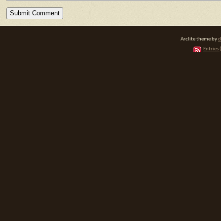
Arclite theme by
d
Entries 