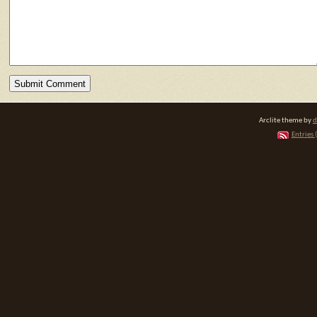
Arclite theme by
d
Entries 