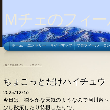
Ｍチェのフィー
ホーム
エントリー
サイトマップ
プロフィール
コ
«
12月の出会いから・・ミコアイサ
ちょこっとだけハイチュウ
2025/12/16
今日は、穏やかな天気のようなので河川敷へ
少し散策したり待機したりで。