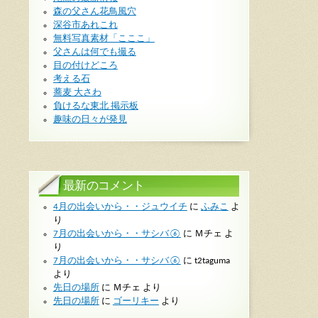
森の父さん花鳥風穴
深谷市あれこれ
無料写真素材「こここ」
父さんは何でも撮る
目の付けどころ
考える石
蕎麦 大さわ
負けるな東北 掲示板
趣味の日々が発見
最新のコメント
4月の出会いから・・ジュウイチ
に
ふみこ
よ
り
7月の出会いから・・サシバ⑥
に
Ｍチェ
よ
り
7月の出会いから・・サシバ⑥
に
t2taguma
より
先日の場所
に
Ｍチェ
より
先日の場所
に
ゴーリキー
より