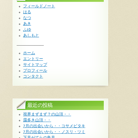
フィールドノート
はる
なつ
あき
ふゆ
あしもと
----------------------
ホーム
エントリー
サイトマップ
プロフィール
コンタクト
最近の投稿
視界まずまず？の山頂・・
靄多き山頂・・
7月の出会いから・・コサメビタキ
7月の出会いから・・ノスリ・ツミ
下見がてらの鳥見