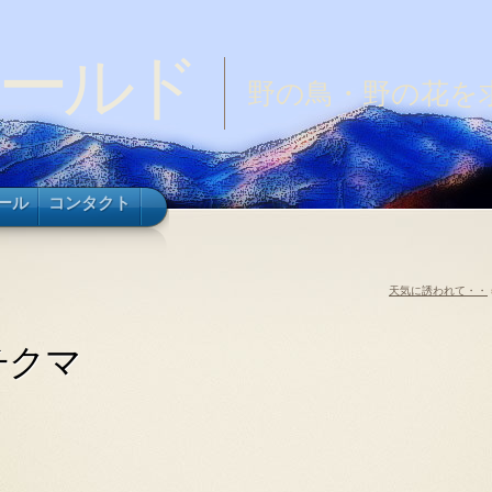
ールド
野の鳥・野の花を
ール
コンタクト
天気に誘われて・・
チクマ