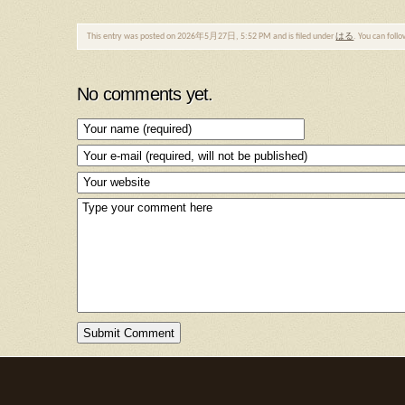
This entry was posted on 2026年5月27日, 5:52 PM and is filed under
はる
. You can foll
No comments yet.