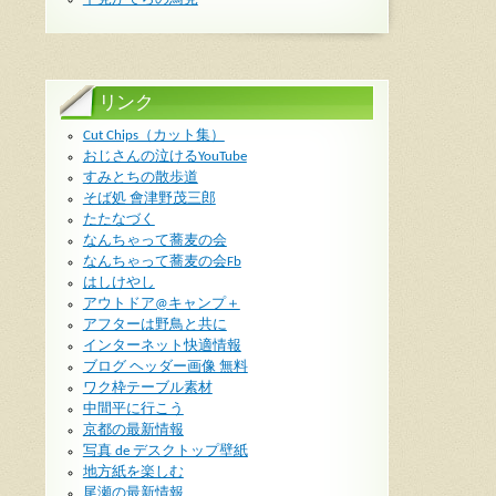
リンク
Cut Chips（カット集）
おじさんの泣けるYouTube
すみとちの散歩道
そば処 會津野茂三郎
たたなづく
なんちゃって蕎麦の会
なんちゃって蕎麦の会Fb
はしけやし
アウトドア@キャンプ＋
アフターは野鳥と共に
インターネット快適情報
ブログ ヘッダー画像 無料
ワク枠テーブル素材
中間平に行こう
京都の最新情報
写真 de デスクトップ壁紙
地方紙を楽しむ
尾瀬の最新情報