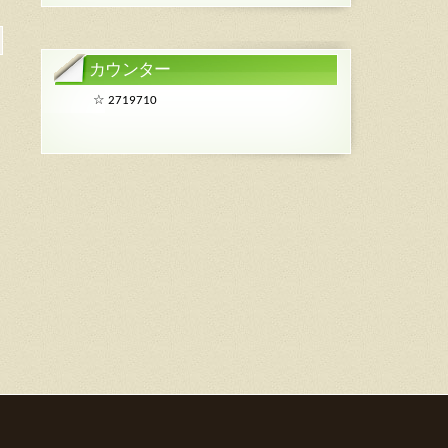
カウンター
☆
2719710