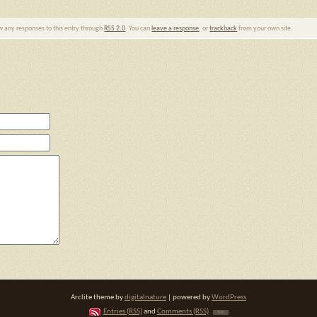
ow any responses to this entry through
RSS 2.0
. You can
leave a response
, or
trackback
from your own site.
Arclite theme by
digitalnature
| powered by
WordPress
Entries (RSS)
and
Comments (RSS)
TOP