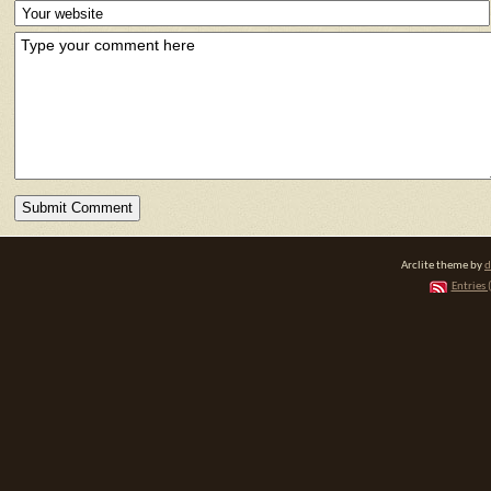
Arclite theme by
d
Entries 