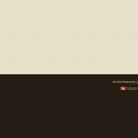
Arclite theme by
d
Entries 