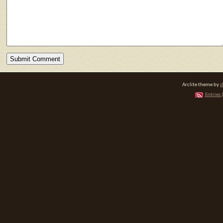
Arclite theme by
d
Entries 