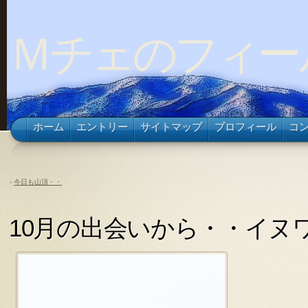
Ｍチェのフィー
ホーム
エントリー
サイトマップ
プロフィール
コ
«
今日も山頂・・
10月の出会いから・・イヌ