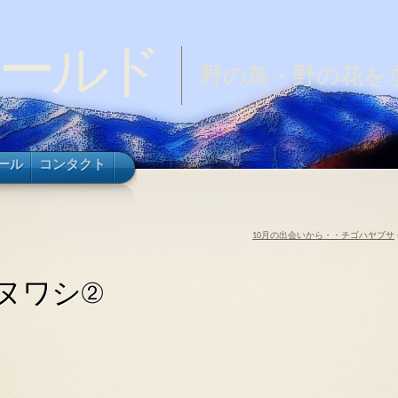
ールド
野の鳥・野の花を
ール
コンタクト
10月の出会いから・・チゴハヤブサ
ヌワシ②