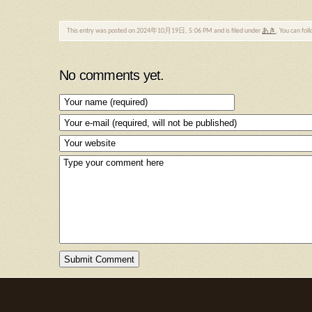
This entry was posted on 2024年10月19日, 5:06 PM and is filed under
あき
. You can fol
No comments yet.