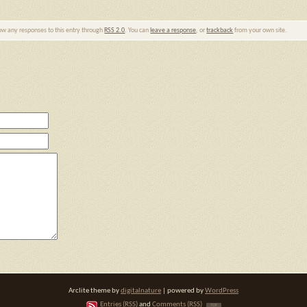
low any responses to this entry through
RSS 2.0
. You can
leave a response
, or
trackback
from your own site.
Arclite theme by
digitalnature
| powered by
WordPress
Entries (RSS)
and
Comments (RSS)
TOP