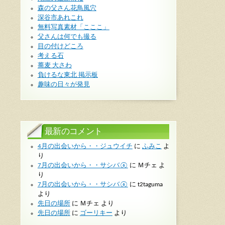
森の父さん花鳥風穴
深谷市あれこれ
無料写真素材「こここ」
父さんは何でも撮る
目の付けどころ
考える石
蕎麦 大さわ
負けるな東北 掲示板
趣味の日々が発見
最新のコメント
4月の出会いから・・ジュウイチ
に
ふみこ
よ
り
7月の出会いから・・サシバ⑥
に
Ｍチェ
よ
り
7月の出会いから・・サシバ⑥
に
t2taguma
より
先日の場所
に
Ｍチェ
より
先日の場所
に
ゴーリキー
より