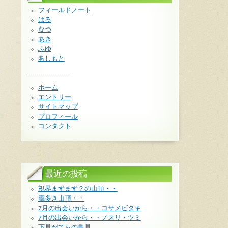
フィールドノート
はる
なつ
あき
ふゆ
あしもと
----------------------
ホーム
エントリー
サイトマップ
プロフィール
コンタクト
最近の投稿
視界まずまず？の山頂・・
靄多き山頂・・
7月の出会いから・・コサメビタキ
7月の出会いから・・ノスリ・ツミ
下見がてらの鳥見