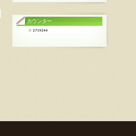
カウンター
☆
2719244