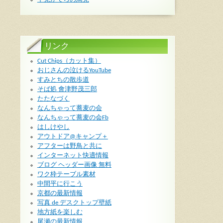
リンク
Cut Chips（カット集）
おじさんの泣けるYouTube
すみとちの散歩道
そば処 會津野茂三郎
たたなづく
なんちゃって蕎麦の会
なんちゃって蕎麦の会Fb
はしけやし
アウトドア@キャンプ＋
アフターは野鳥と共に
インターネット快適情報
ブログ ヘッダー画像 無料
ワク枠テーブル素材
中間平に行こう
京都の最新情報
写真 de デスクトップ壁紙
地方紙を楽しむ
尾瀬の最新情報